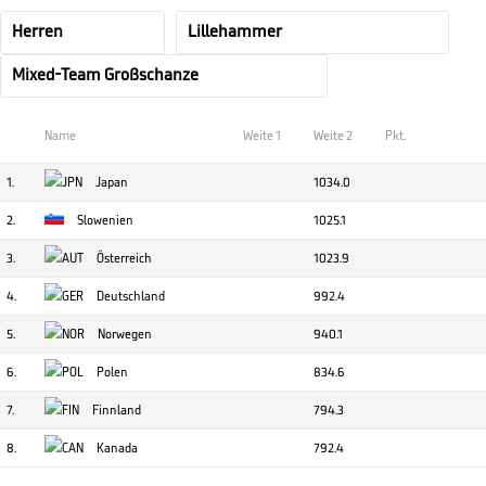
Name
Weite 1
Weite 2
Pkt.
1.
Japan
1034.0
2.
Slowenien
1025.1
3.
Österreich
1023.9
4.
Deutschland
992.4
5.
Norwegen
940.1
6.
Polen
834.6
7.
Finnland
794.3
8.
Kanada
792.4