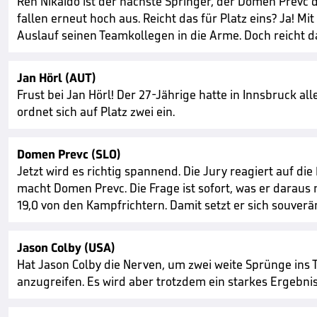
Ren Nikaido ist der nächste Springer, der Domen Prevc d
fallen erneut hoch aus. Reicht das für Platz eins? Ja! M
Auslauf seinen Teamkollegen in die Arme. Doch reicht d
Jan Hörl (AUT)
Frust bei Jan Hörl! Der 27-Jährige hatte in Innsbruck a
ordnet sich auf Platz zwei ein.
Domen Prevc (SLO)
Jetzt wird es richtig spannend. Die Jury reagiert auf d
macht Domen Prevc. Die Frage ist sofort, was er daraus
19,0 von den Kampfrichtern. Damit setzt er sich souverä
Jason Colby (USA)
Hat Jason Colby die Nerven, um zwei weite Sprünge ins 
anzugreifen. Es wird aber trotzdem ein starkes Ergebnis