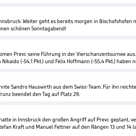
sbruck. Weiter geht es bereits morgen in Bischofshofen mi
einen schönen Sonntagabend!
omen Prevc seine Führung in der Vierschanzentournee aus. N
ikaido (-54,1 Pkt.) und Felix Hoffmann (-55,4 Pkt.) haben
nnte Sandro Hauswirth aus dem Swiss-Team. Für ihn reicht
Trunz beendet den Tag auf Platz 29.
hatte in Innsbruck den großen Angriff auf Prevc geplant, ver
tefan Kraft und Manuel Fettner auf den Rängen 13 und 14 l