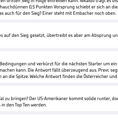
en dritten Sieg in Folge entreißen kann. Nikaido trägt es b
it hauchdünnen 0,5 Punkten Vorsprung schiebt er sich an die
as auch für den Sieg? Einer steht mit Embacher noch oben.
lles auf den Sieg gesetzt, übertreibt es aber am Absprung 
ie Bedingungen und verkürzt für die nächsten Starter um ei
 machen kann. Die Antwort fällt überzeugend aus. Prevc se
n an die Spitze. Welche Antwort finden die Österreicher und
Tal zu bringen? Der US-Amerikaner kommt solide runter, doc
 in den Top Ten werden.