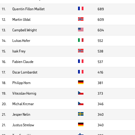
11.
Quentin Fillon Maillet
689
12.
Martin Uldal
609
13.
Campbell Wright
604
14.
Lukas Hofer
552
15.
Isak Frey
538
16.
Fabien Claude
537
17.
Oscar Lombardot
416
18.
Philipp Horn
381
19.
Vitezslav Hornig
373
20.
Michal Krcmar
346
21.
Jesper Nelin
340
21.
Justus Strelow
340