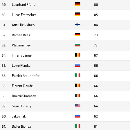
49.
Leonhard Pfund
88
50.
Lucas Fratzscher
85
51.
Arttu Heikkinen
84
52.
Roman Rees
78
53.
Vladimir Iliev
73
54.
Thierry Langer
67
55.
Lovro Planko
66
55.
Patrick Braunhofer
66
55.
Florent Claude
66
55.
Dmitrii Shamaev
66
59.
Sean Doherty
64
60.
Jakov Fak
62
61.
Didier Bionaz
61