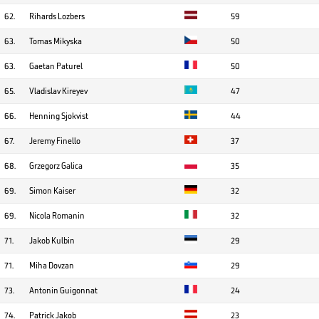
62.
Rihards Lozbers
59
63.
Tomas Mikyska
50
63.
Gaetan Paturel
50
65.
Vladislav Kireyev
47
66.
Henning Sjokvist
44
67.
Jeremy Finello
37
68.
Grzegorz Galica
35
69.
Simon Kaiser
32
69.
Nicola Romanin
32
71.
Jakob Kulbin
29
71.
Miha Dovzan
29
73.
Antonin Guigonnat
24
74.
Patrick Jakob
23