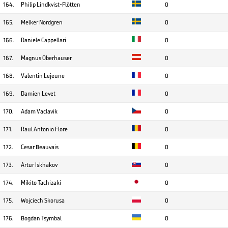
164.
Philip Lindkvist-Flötten
0
165.
Melker Nordgren
0
166.
Daniele Cappellari
0
167.
Magnus Oberhauser
0
168.
Valentin Lejeune
0
169.
Damien Levet
0
170.
Adam Vaclavik
0
171.
Raul Antonio Flore
0
172.
Cesar Beauvais
0
173.
Artur Iskhakov
0
174.
Mikito Tachizaki
0
175.
Wojciech Skorusa
0
176.
Bogdan Tsymbal
0