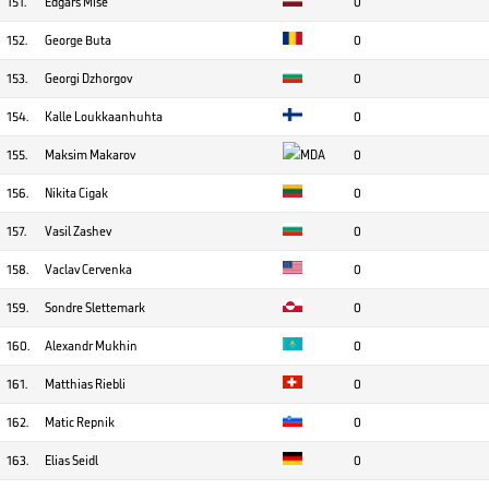
151.
Edgars Mise
0
152.
George Buta
0
153.
Georgi Dzhorgov
0
154.
Kalle Loukkaanhuhta
0
155.
Maksim Makarov
0
156.
Nikita Cigak
0
157.
Vasil Zashev
0
158.
Vaclav Cervenka
0
159.
Sondre Slettemark
0
160.
Alexandr Mukhin
0
161.
Matthias Riebli
0
162.
Matic Repnik
0
163.
Elias Seidl
0