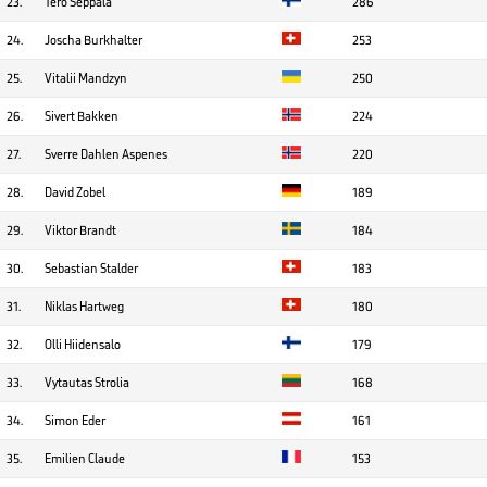
23.
Tero Seppälä
286
24.
Joscha Burkhalter
253
25.
Vitalii Mandzyn
250
26.
Sivert Bakken
224
27.
Sverre Dahlen Aspenes
220
28.
David Zobel
189
29.
Viktor Brandt
184
30.
Sebastian Stalder
183
31.
Niklas Hartweg
180
32.
Olli Hiidensalo
179
33.
Vytautas Strolia
168
34.
Simon Eder
161
35.
Emilien Claude
153