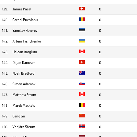
139.
James Pacal
0
140.
Cornel Puchianu
0
141.
Yaroslav Neverov
0
142.
Artem Tyshchenko
0
143.
Haldan Borglum
0
144.
Dajan Danuser
0
145.
Noah Bradford
0
146.
Simon Adamov
0
147.
Matthew Strum
0
148.
Marek Mackels
0
149.
Cang Gu
0
150.
Vebjörn Sörum
0