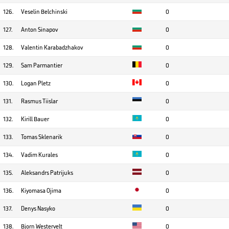
126.
Veselin Belchinski
0
127.
Anton Sinapov
0
128.
Valentin Karabadzhakov
0
129.
Sam Parmantier
0
130.
Logan Pletz
0
131.
Rasmus Tiislar
0
132.
Kirill Bauer
0
133.
Tomas Sklenarik
0
134.
Vadim Kurales
0
135.
Aleksandrs Patrijuks
0
136.
Kiyomasa Ojima
0
137.
Denys Nasyko
0
138.
Bjorn Westervelt
0