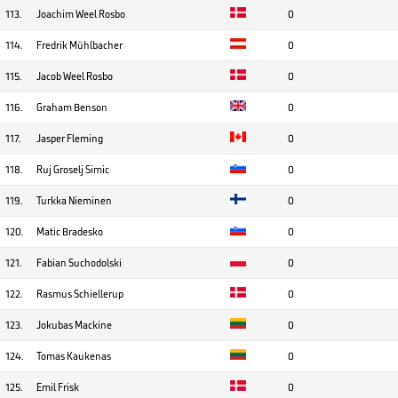
113.
Joachim Weel Rosbo
0
114.
Fredrik Mühlbacher
0
115.
Jacob Weel Rosbo
0
116.
Graham Benson
0
117.
Jasper Fleming
0
118.
Ruj Groselj Simic
0
119.
Turkka Nieminen
0
120.
Matic Bradesko
0
121.
Fabian Suchodolski
0
122.
Rasmus Schiellerup
0
123.
Jokubas Mackine
0
124.
Tomas Kaukenas
0
125.
Emil Frisk
0