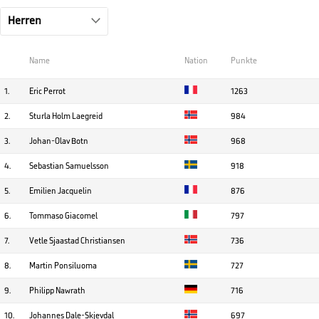
Name
Nation
Punkte
1.
Eric Perrot
1263
2.
Sturla Holm Laegreid
984
3.
Johan-Olav Botn
968
4.
Sebastian Samuelsson
918
5.
Emilien Jacquelin
876
6.
Tommaso Giacomel
797
7.
Vetle Sjaastad Christiansen
736
8.
Martin Ponsiluoma
727
9.
Philipp Nawrath
716
10.
Johannes Dale-Skjevdal
697