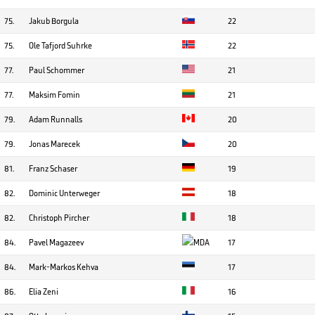
75.
Jakub Borgula
22
75.
Ole Tafjord Suhrke
22
77.
Paul Schommer
21
77.
Maksim Fomin
21
79.
Adam Runnalls
20
79.
Jonas Marecek
20
81.
Franz Schaser
19
82.
Dominic Unterweger
18
82.
Christoph Pircher
18
84.
Pavel Magazeev
17
84.
Mark-Markos Kehva
17
86.
Elia Zeni
16