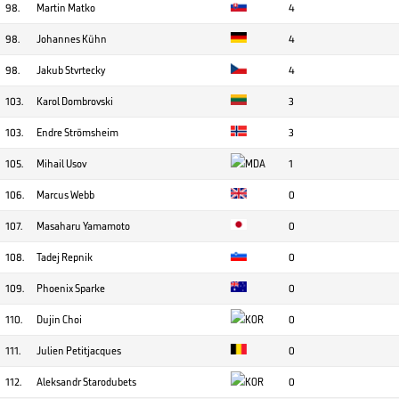
98.
Martin Matko
4
98.
Johannes Kühn
4
98.
Jakub Stvrtecky
4
103.
Karol Dombrovski
3
103.
Endre Strömsheim
3
105.
Mihail Usov
1
106.
Marcus Webb
0
107.
Masaharu Yamamoto
0
108.
Tadej Repnik
0
109.
Phoenix Sparke
0
110.
Dujin Choi
0
111.
Julien Petitjacques
0
112.
Aleksandr Starodubets
0