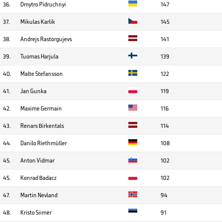
36.
Dmytro Pidruchnyi
147
37.
Mikulas Karlik
145
38.
Andrejs Rastorgujevs
141
39.
Tuomas Harjula
139
40.
Malte Stefansson
122
41.
Jan Gunka
119
42.
Maxime Germain
116
43.
Renars Birkentals
114
44.
Danilo Riethmüller
108
45.
Anton Vidmar
102
45.
Konrad Badacz
102
47.
Martin Nevland
94
48.
Kristo Siimer
91