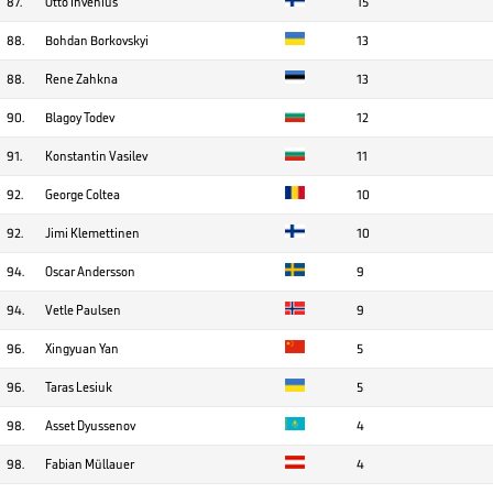
87.
Otto Invenius
15
88.
Bohdan Borkovskyi
13
88.
Rene Zahkna
13
90.
Blagoy Todev
12
91.
Konstantin Vasilev
11
92.
George Coltea
10
92.
Jimi Klemettinen
10
94.
Oscar Andersson
9
94.
Vetle Paulsen
9
96.
Xingyuan Yan
5
96.
Taras Lesiuk
5
98.
Asset Dyussenov
4
98.
Fabian Müllauer
4